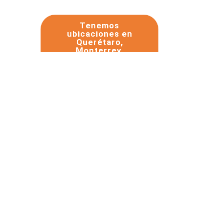
Tenemos
ubicaciones en
Querétaro,
Monterrey,
Chihuahua y
Mexicali,
ofreciendo
servicio y venta de
rollos de acero a
nivel nacional
 acero
o rango
cuparás
 somos
do con
y, para
idable