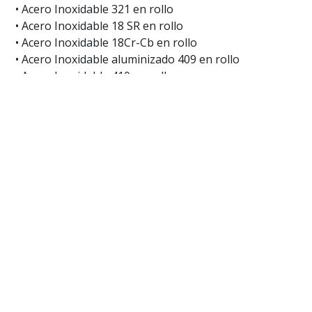
• Acero Inoxidable 321 en rollo
• Acero Inoxidable 18 SR en rollo
• Acero Inoxidable 18Cr-Cb en rollo
• Acero Inoxidable aluminizado 409 en rollo
• Acero Inoxidable 410 en rollo
• Acero Inoxidable 410S en rollo
• Acero Inoxidable Aluminizado 439 en rollo
• Acero Inoxidable 441 en rollo
Contamos con un gran inventario de
rollos de
inoxidable
, así como tiras, hojas y bandas, en un ampli
de grados, calibres, templados y acabados. No te preo
por nuestra amplia cobertura en todo el país, ya que
proveedores de acero inoxidable en México
, contan
plantas en Querétaro, Mexicali, Chihuahua y Monterre
satisfacer tus requerimientos en
lámina de acero inox
por calibre
.